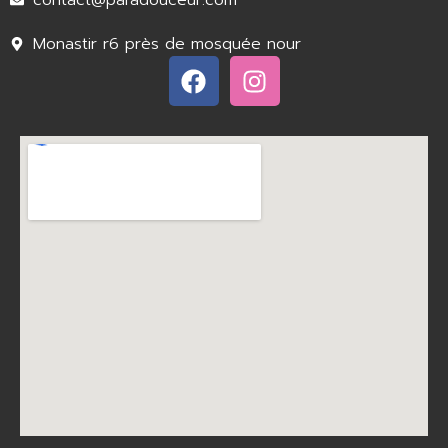
contact@paradouceur.com
Monastir r6 près de mosquée nour