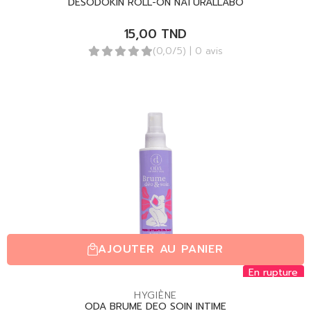
DÉSODOKIN ROLL-ON NATURALLABO
15,00
TND
(0,0/5)
| 0 avis
AJOUTER AU PANIER
En rupture
HYGIÈNE
ODA BRUME DEO SOIN INTIME