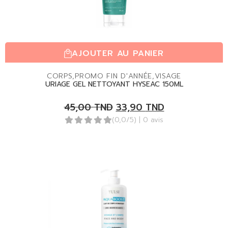
AJOUTER AU PANIER
CORPS
,
PROMO FIN D'ANNÉE
,
VISAGE
URIAGE GEL NETTOYANT HYSEAC 150ML
45,00
TND
33,90
TND
(0,0/5)
| 0 avis