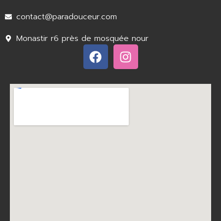
contact@paradouceur.com
Monastir r6 près de mosquée nour