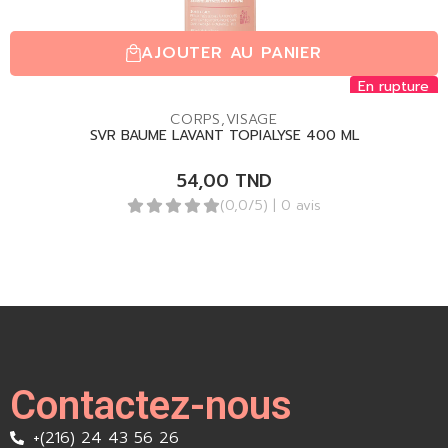
AJOUTER AU PANIER
En rupture
CORPS
,
VISAGE
SVR BAUME LAVANT TOPIALYSE 400 ML
54,00
TND
(0,0/5)
| 0 avis
Contactez-nous
+(216) 24 43 56 26