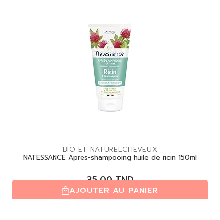
BIO ET NATUREL
CHEVEUX
NATESSANCE Après-shampooing huile de ricin 150ml
35,00
TND
AJOUTER AU PANIER
(0,0/5)
| 0 avis