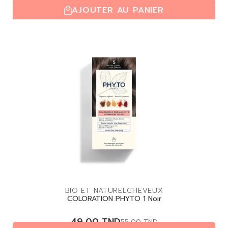
AJOUTER AU PANIER
(0,0/5)
| 0 avis
BIO ET NATUREL
CHEVEUX
COLORATION PHYTO 1 Noir
49,00
TND
55,00
TND