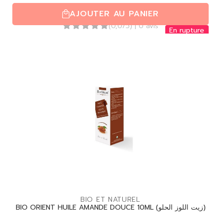
50,90
TND
AJOUTER AU PANIER
(0,0/5)
| 0 avis
En rupture
BIO ET NATUREL
BIO ORIENT HUILE AMANDE DOUCE 10ML (زيت اللوز الحلو)