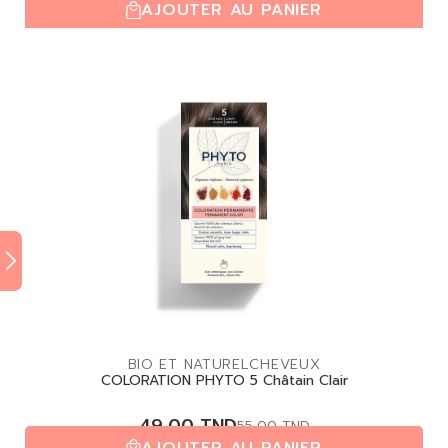
AJOUTER AU PANIER
(0,0/5)
| 0 avis
BIO ET NATUREL
CHEVEUX
COLORATION PHYTO 5 Châtain Clair
49,00
TND
55,00
TND
AJOUTER AU PANIER