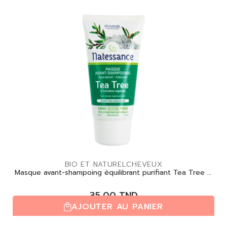
BIO ET NATUREL
CHEVEUX
Masque avant-shampoing équilibrant purifiant Tea Tree –
150
35,00
TND
AJOUTER AU PANIER
(0,0/5)
| 0 avis