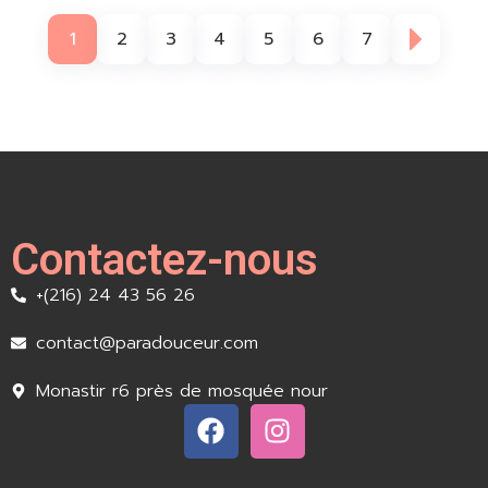
1
2
3
4
5
6
7
Contactez-nous
+(216) 24 43 56 26
contact@paradouceur.com
Monastir r6 près de mosquée nour