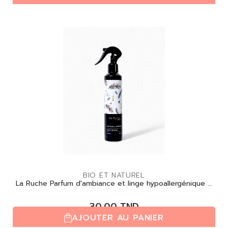
BIO ET NATUREL
La Ruche Parfum d'ambiance et linge hypoallergénique –
Pure Fraicheur
30,00
TND
AJOUTER AU PANIER
(0,0/5)
| 0 avis