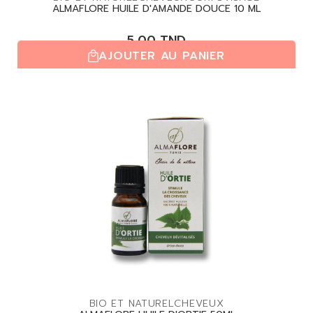
ALMAFLORE HUILE D'AMANDE DOUCE 10 ML
5,00
TND
AJOUTER AU PANIER
(0,0/5)
| 0 avis
BIO ET NATUREL
CHEVEUX