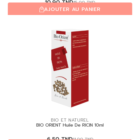
10,90
TND
15,00
TND
AJOUTER AU PANIER
(0,0/5)
| 0 avis
BIO ET NATUREL
BIO ORIENT Huile De RICIN 10ml
6,50
TND
11.00
TND