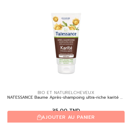
BIO ET NATUREL
CHEVEUX
NATESSANCE Baume Après-shampoing ultra-riche karité et
kératine végétale 150ml
35,00
TND
AJOUTER AU PANIER
(0,0/5)
| 0 avis