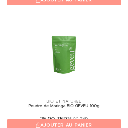
(0,0/5)
| 0 avis
BIO ET NATUREL
Poudre de Moringa BIO GEVEU 100g
25,00
TND
35,00
TND
AJOUTER AU PANIER
(0,0/5)
| 0 avis