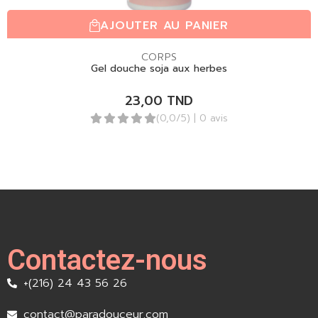
AJOUTER AU PANIER
CORPS
Gel douche soja aux herbes
23,00
TND
(0,0/5)
| 0 avis
Contactez-nous
+(216) 24 43 56 26
contact@paradouceur.com