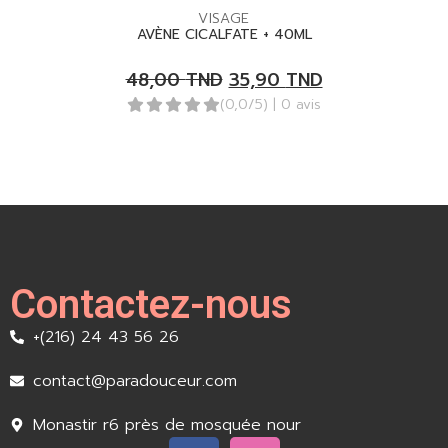
VISAGE
AVÈNE CICALFATE + 40ML
48,00
TND
35,90
TND
(0,0/5)
| 0 avis
Contactez-nous
+(216) 24 43 56 26
contact@paradouceur.com
Monastir r6 près de mosquée nour