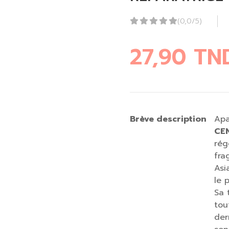
(0,0/5)
27,90
TN
Brève description
Apa
CE
rég
fra
Asi
le 
Sa 
tou
der