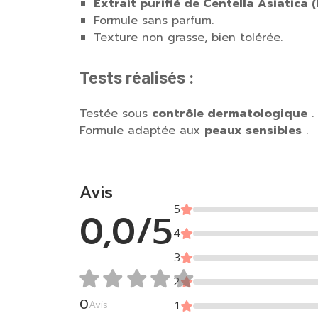
Extrait purifié de Centella Asiatica 
Formule sans parfum.
Texture non grasse, bien tolérée.
Tests réalisés :
Testée sous
contrôle dermatologique
.
Formule adaptée aux
peaux sensibles
.
Avis
5
0,0/5
4
3
2
0
Avis
1