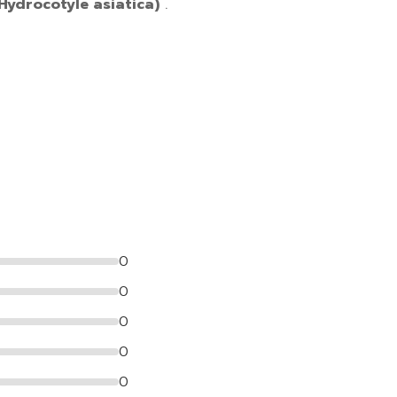
(Hydrocotyle asiatica)
.
0
0
0
0
0