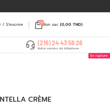
0
r
/
S'inscrire
Mon sac
(
0,00
TND
)
(216) 24 43 56 26
Notre numéro de téléphone :
En rupture
NTELLA CRÈME