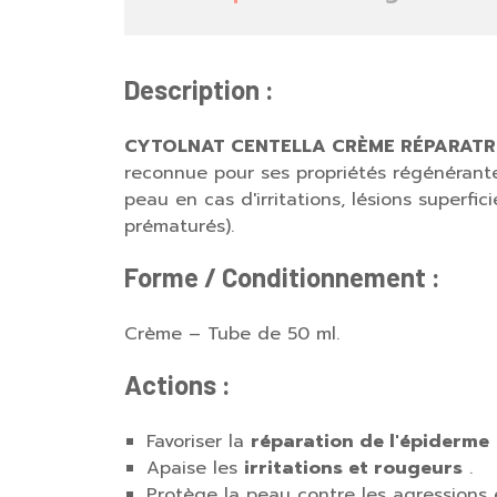
Description :
CYTOLNAT CENTELLA CRÈME RÉPARATR
reconnue pour ses propriétés régénérantes
peau en cas d'irritations, lésions superfi
prématurés).
Forme / Conditionnement :
Crème – Tube de 50 ml.
Actions :
Favoriser la
réparation de l'épiderme
Apaise les
irritations et rougeurs
.
Protège la peau contre les agressions 