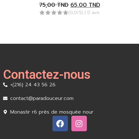
75,00
TND
65,00
TND
(0,0/5)
| 0 avis
Contactez-nous
+(216) 24 43 56 26
contact@paradouceur.com
Monastir r6 près de mosquée nour