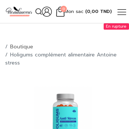
0
Mon sac
(
0,00
TND
)
En rupture
Boutique
Holigums complément alimentaire Antoine
stress