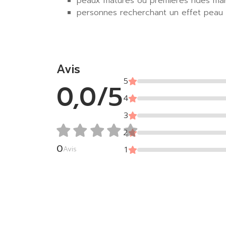
peaux matures ou premières rides ma
personnes recherchant un effet peau pl
Avis
5
0,0/5
4
3
2
0
Avis
1