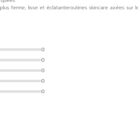
rquées
us ferme, lisse et éclatanteroutines skincare axées sur le
0
0
0
0
0