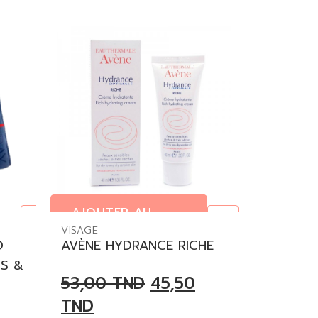
AJOUTER AU
ure
PANIER
VISAGE
O
AVÈNE HYDRANCE RICHE
NS &
53,00
TND
45,50
TND