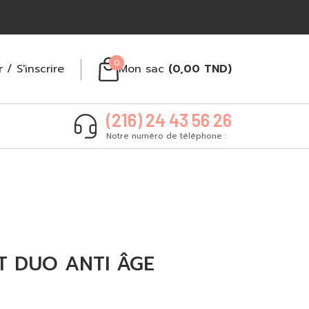
0
r
/
S'inscrire
Mon sac
(
0,00
TND
)
(216) 24 43 56 26
Notre numéro de téléphone :
T DUO ANTI ÂGE