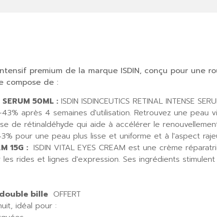
intensif premium de la marque ISDIN, conçu pour une r
se compose de :
 SERUM 50ML :
ISDIN ISDINCEUTICS RETINAL INTENSE SERU
à -43% après 4 semaines d'utilisation. Retrouvez une peau vi
e de rétinaldéhyde qui aide à accélérer le renouvellement cu
43% pour une peau plus lisse et uniforme et à l'aspect rajeu
M 15G :
ISDIN VITAL EYES CREAM est une crème réparatri
r les rides et lignes d'expression. Ses ingrédients stimule
double bille
OFFERT
uit, idéal pour :