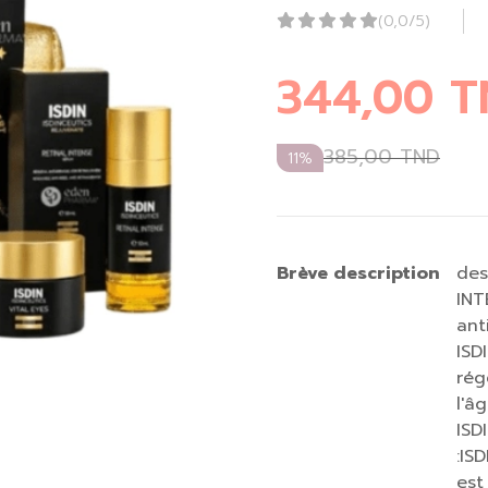
(0,0/5)
344,00
T
385,00
TND
11%
Brève description
des
INT
ant
ISD
rég
l'â
ISD
:IS
est