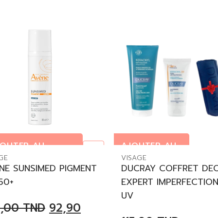
JOUTER AU
AJOUTER AU
En rupt
NIER
PANIER
GE
VISAGE
NE SUNSIMED PIGMENT
DUCRAY COFFRET DE
50+
EXPERT IMPERFECTIO
UV
3,00
TND
92,90