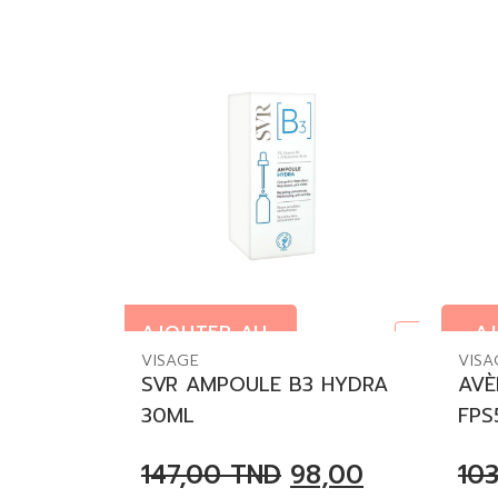
AJOUTER AU
A
En rupture
PANIER
PA
VISAGE
VISA
SVR AMPOULE B3 HYDRA
AVÈ
30ML
FPS
147,00
TND
98,00
10