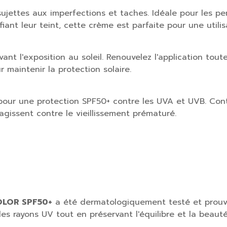
jettes aux imperfections et taches. Idéale pour les p
fiant leur teint, cette crème est parfaite pour une utili
nt l'exposition au soleil. Renouvelez l'application tou
r maintenir la protection solaire.
s pour une protection SPF50+ contre les UVA et UVB. Cont
 agissent contre le vieillissement prématuré.
OLOR SPF50+
a été dermatologiquement testé et prouvé 
les rayons UV tout en préservant l'équilibre et la beaut