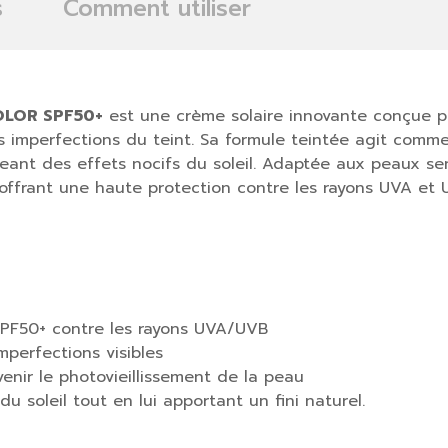
s
Comment utiliser
OLOR SPF50+
est une crème solaire innovante conçue po
s imperfections du teint. Sa formule teintée agit comm
geant des effets nocifs du soleil. Adaptée aux peaux sen
n offrant une haute protection contre les rayons UVA et 
SPF50+ contre les rayons UVA/UVB
mperfections visibles
enir le photovieillissement de la peau
u soleil tout en lui apportant un fini naturel.