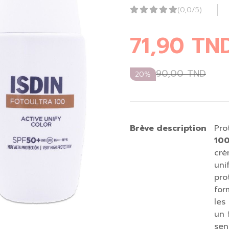
(0,0/5)
71,90
TN
90,00
TND
20%
Brève description
Pro
10
crè
uni
pro
for
les
un 
sen