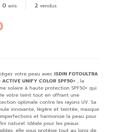
0
2
avis
vendus
D
tégez votre peau avec
ISDIN FOTOULTRA
0 ACTIVE UNIFY COLOR SPF50+
, la
me solaire à haute protection SPF50+ qui
fie votre teint tout en offrant une
tection optimale contre les rayons UV. Sa
mule innovante, légère et teintée, masque
 imperfections et harmonise la peau pour
fini naturel. Idéale pour les peaux
sibles, elle vous protège tout au long de