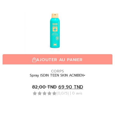
AJOUTER AU PANIER
CORPS
Spray ISDIN TEEN SKIN ACNIBEN+
82,00
TND
69,90
TND
(0,0/5)
| 0 avis