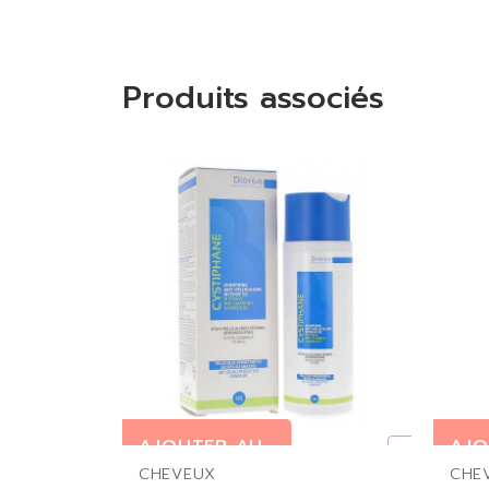
Produits associés
AJOUTER AU
AJO
En rupture
PANIER
PAN
CHEVEUX
CHE