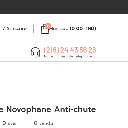
0
r
/
S'inscrire
Mon sac
(
0,00
TND
)
(216) 24 43 56 26
Notre numéro de téléphone :
ve Novophane Anti-chute
0
0
avis
vendu