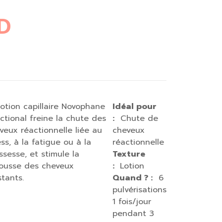
D
lotion capillaire Novophane
Idéal pour
ctional freine la chute des
:
Chute de
veux réactionnelle liée au
cheveux
ess, à la fatigue ou à la
réactionnelle
ssesse, et stimule la
Texture
ousse des cheveux
:
Lotion
stants.
Quand ? :
6
pulvérisations
1 fois/jour
pendant 3