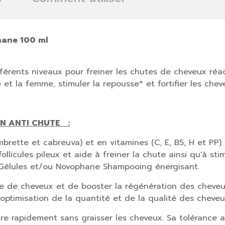
hane 100 ml
férents niveaux pour freiner les chutes de cheveux réac
et la femme, stimuler la repousse* et fortifier les chev
N ANTI CHUTE
:
ambrette et cabreuva) et en vitamines (C, E, B5, H et PP
licules pileux et aide à freiner la chute ainsi qu'à stim
 Gélules et/ou Novophane Shampooing énergisant.
e de cheveux et de booster la régénération des cheveux
l'optimisation de la quantité et de la qualité des cheveu
ètre rapidement sans graisser les cheveux. Sa tolérance