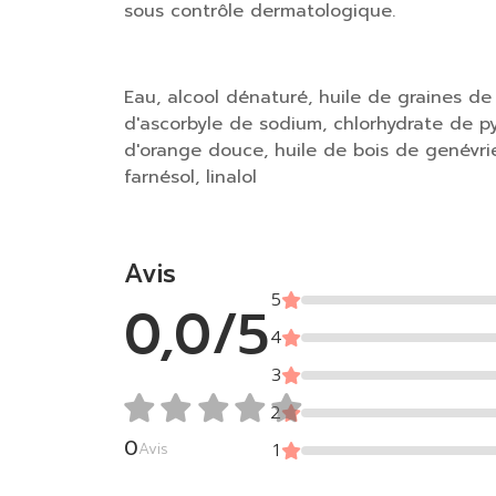
sous contrôle dermatologique.
Composition :
Eau, alcool dénaturé, huile de graines de
d'ascorbyle de sodium, chlorhydrate de py
d'orange douce, huile de bois de genévrie
farnésol, linalol
Avis
5
0,0/5
4
3
2
0
Avis
1