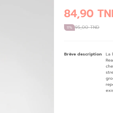
84,90
TN
95,00
TND
11%
Brève description
La 
Rea
che
str
gro
rep
exi